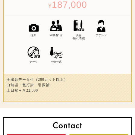
187,000
¥
撮影
和装各1点
美容
アテンド
着付(洋髪)
データ
小物一式
全撮影データ付（200カット以上）
白無垢・色打掛・引振袖
土日祝＋￥22,000