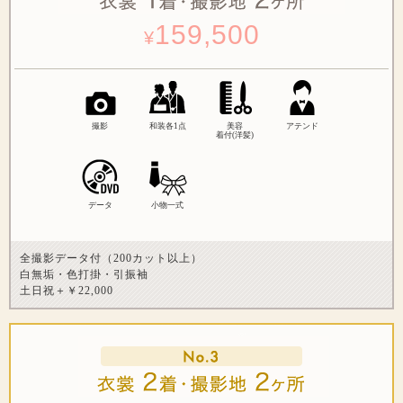
159,500
¥
撮影
和装各1点
美容
アテンド
着付(洋髪)
データ
小物一式
全撮影データ付（200カット以上）
白無垢・色打掛・引振袖
土日祝＋￥22,000