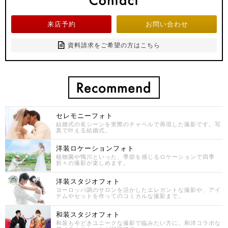
来店予約
お問い合わせ
資料請求をご希望の方はこちら
セレモニーフォト
結婚式の名シーンを実際のチャペルで再現した撮影です。写
真で叶える結婚式。
洋装ロケーションフォト
植物園や鴨川といった、季節を感じるロケーションで四季
折々の撮影が楽しめます。
洋装スタジオフォト
ヨーロッパ調のサロンを活かしたエレガントな撮影や、アイ
テムやセットを作ってのコミカルな撮影まで。
和装スタジオフォト
和装も今どきユニークな撮影で臨みたい方に。和洋コラボな