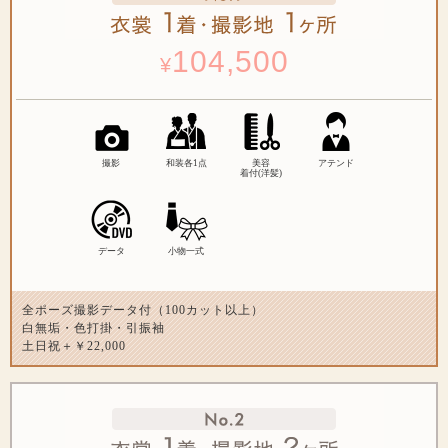
104,500
¥
撮影
和装各1点
美容
アテンド
着付(洋髪)
データ
小物一式
全ポーズ撮影データ付（100カット以上）
白無垢・色打掛・引振袖
土日祝＋￥22,000